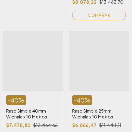
$8.078,22
$13.463,70
COMPRAR
-
40
%
-
40
%
Raso Simple 40mm
Raso Simple 25mm
Wiphala x 10 Metros
Wiphala x 10 Metros
$7.478,80
$12.464,66
$6.866,47
$11.444,11