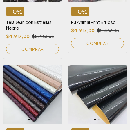
-
10
%
-
10
%
Tela Jean con Estrellas
Pu Animal Print Brilloso
Negro
$4.917,00
$5.463,33
$4.917,00
$5.463,33
COMPRAR