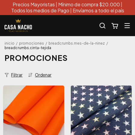
Precios Mayoristas | Mínimo de compra $20.000 |
Todos los medios de Pago | Envíamos a todo el país
inicio
/
promociones
/
breadcrumbs.mes-de-la-ninez
/
breadcrumbs.cinta-tejida
PROMOCIONES
Filtrar
Ordenar