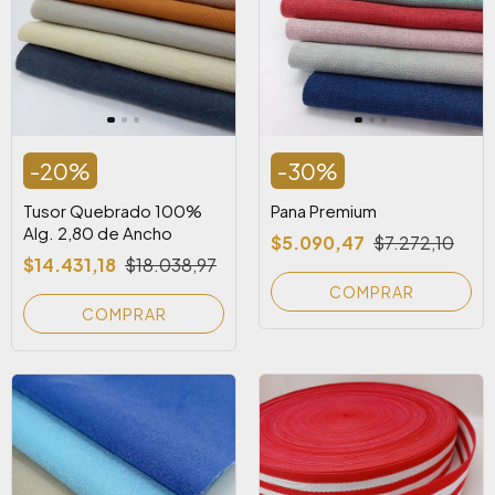
-
20
%
-
30
%
Tusor Quebrado 100%
Pana Premium
Alg. 2,80 de Ancho
$5.090,47
$7.272,10
$14.431,18
$18.038,97
COMPRAR
COMPRAR