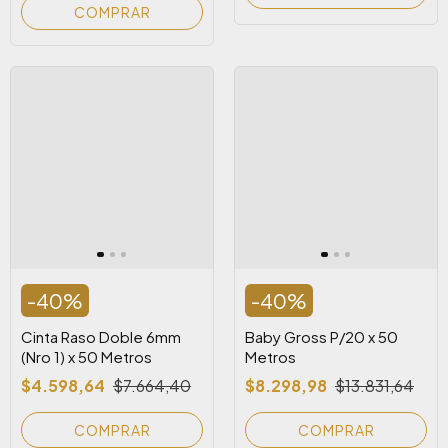
COMPRAR
-
40
%
-
40
%
Cinta Raso Doble 6mm
Baby Gross P/20 x 50
(Nro 1) x 50 Metros
Metros
$4.598,64
$7.664,40
$8.298,98
$13.831,64
COMPRAR
COMPRAR