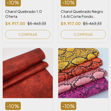
-
10
%
-
10
%
Charol Quebrado 1.0
Charol Quebrado Negro
Oferta
1.6 Al Corte Fondo
Amarillo
$4.917,00
$5.463,33
$4.917,00
$5.463,33
COMPRAR
-
10
%
-
10
%