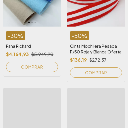
-
30
%
-
50
%
Pana Richard
Cinta Mochilera Pesada
P/50 Roja y Blanca Oferta
$4.164,93
$5.949,90
$136,19
$272,37
COMPRAR