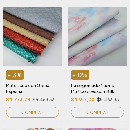
-
13
%
-
10
%
Matelasse con Goma
Pu engomado Nubes
Espuma
Multicolores con Brillo
$4.773,78
$5.463,33
$4.917,00
$5.463,33
COMPRAR