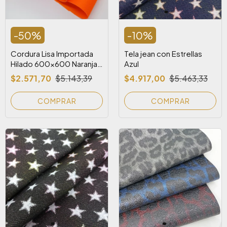
-
50
%
-
10
%
Cordura Lisa Importada
Tela jean con Estrellas
Hilado 600x600 Naranja
Azul
Fluo
$2.571,70
$5.143,39
$4.917,00
$5.463,33