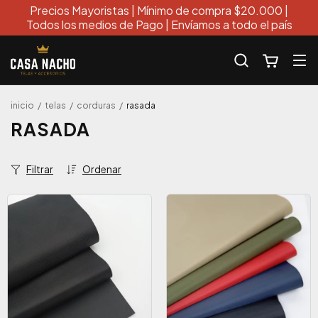
Precios Mayoristas | Mínimo de compra $20.000 |
Todos los medios de Pago | Envíamos a todo el país
inicio
/
telas
/
corduras
/
rasada
RASADA
Filtrar
Ordenar