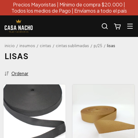
Precios Mayoristas | Mínimo de compra $20.000 |
Todos los medios de Pago | Envíamos a todo el país
inicio
/
insumos
/
cintas
/
cintas sublimadas
/
p/25
/
lisas
LISAS
Ordenar