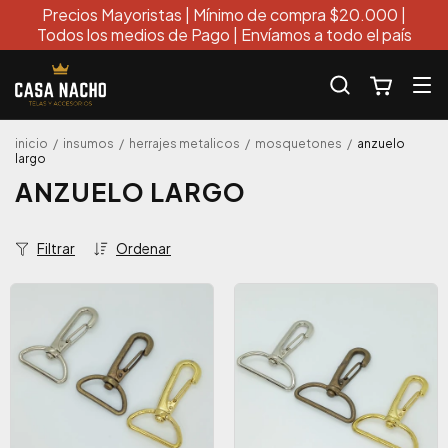
Precios Mayoristas | Mínimo de compra $20.000 |
Todos los medios de Pago | Envíamos a todo el país
inicio
/
insumos
/
herrajes metalicos
/
mosquetones
/
anzuelo
largo
ANZUELO LARGO
Filtrar
Ordenar