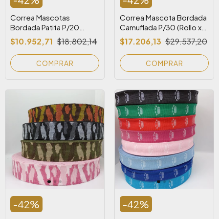
Correa Mascotas
Correa Mascota Bordada
Bordada Patita P/20
Camuflada P/30 (Rollo x
(Rollo x 25 m)
25 m)
$10.952,71
$18.802,14
$17.206,13
$29.537,20
COMPRAR
COMPRAR
-
42
%
-
42
%