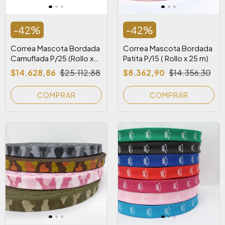
-
42
%
-
42
%
Correa Mascota Bordada
Correa Mascota Bordada
Camuflada P/25 (Rollo x
Patita P/15 ( Rollo x 25 m)
25 m)
$14.628,86
$25.112,88
$8.362,90
$14.356,30
COMPRAR
COMPRAR