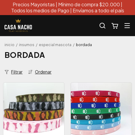
Precios Mayoristas | Mínimo de compra $20.000 |
Todos los medios de Pago | Envíamos a todo el país
inicio
/
insumos
/
especial mascota
/
bordada
BORDADA
Filtrar
Ordenar