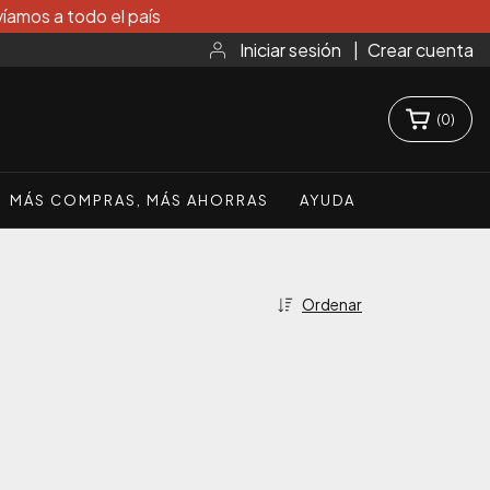
íamos a todo el país
Iniciar sesión
|
Crear cuenta
(
0
)
MÁS COMPRAS, MÁS AHORRAS
AYUDA
Ordenar