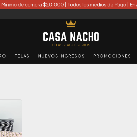
| Mínimo de compra $20.000 | Todos los medios de Pago | Env
ERO
TELAS
NUEVOS INGRESOS
PROMOCIONES