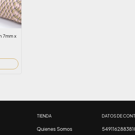
m 7mm x
R
TIENDA
DATOS DE CON
Quienes Somos
549116288381