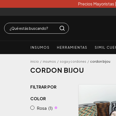
Precios Mayoristas 
INSUMOS
HERRAMIENTAS
SIMIL CU
inicio
/
insumos
/
soga y cordones
/
cordon bijou
CORDON BIJOU
FILTRAR POR
COLOR
Rosa
(1)