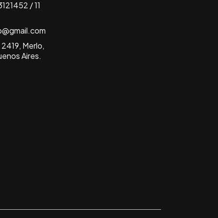
121452 / 11
b@gmail.com
2419, Merlo,
uenos Aires.