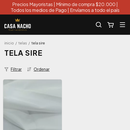
Precios Mayoristas | Mínimo de compra $20.000 |
Todos los medios de Pago | Envíamos a todo el país
inicio
/
telas
/
tela sire
TELA SIRE
Filtrar
Ordenar