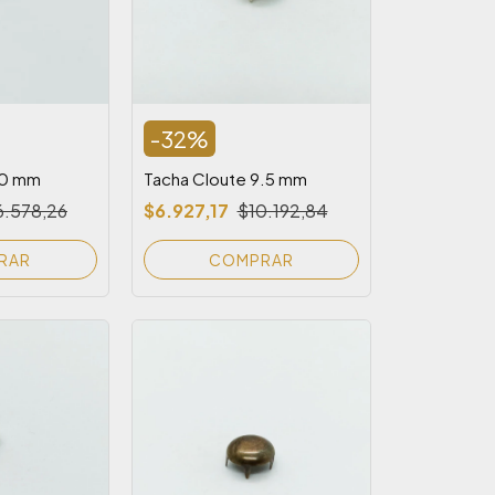
-
32
%
20 mm
Tacha Cloute 9.5 mm
6.578,26
$6.927,17
$10.192,84
RAR
COMPRAR