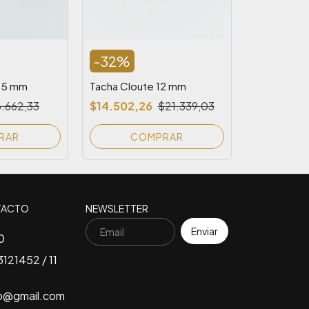
-
32
%
5.5 mm
Tacha Cloute 12 mm
.662,33
$14.502,26
$21.339,03
RAR
COMPRAR
TACTO
NEWSLETTER
0
121452 / 11
b@gmail.com