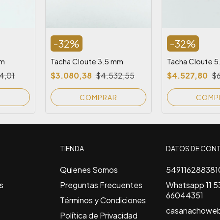
-
32
%
-
32
%
mm
Tacha Cloute 3.5 mm
Tacha Cloute 
4,01
$3.080,38
$4.532,55
$4.527,80
$6
R
COMPRAR
COMP
TIENDA
DATOS DE CON
Quienes Somos
549116288381
s
Preguntas Frecuentes
Whatsapp 11 53
66044351
Términos y Condiciones
casanachowe
Política de Privacidad