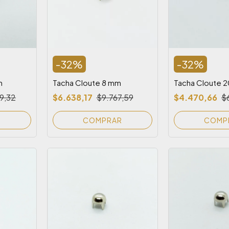
-
32
%
-
32
%
m
Tacha Cloute 8 mm
Tacha Cloute 
9,32
$6.638,17
$9.767,59
$4.470,66
$
R
COMPRAR
COMP