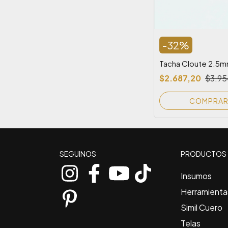
-
32
%
Tacha Cloute 2.5
$2.687,20
$3.95
COMPRA
SEGUINOS
PRODUCTOS
Insumos
Herramienta
Simil Cuero
Telas