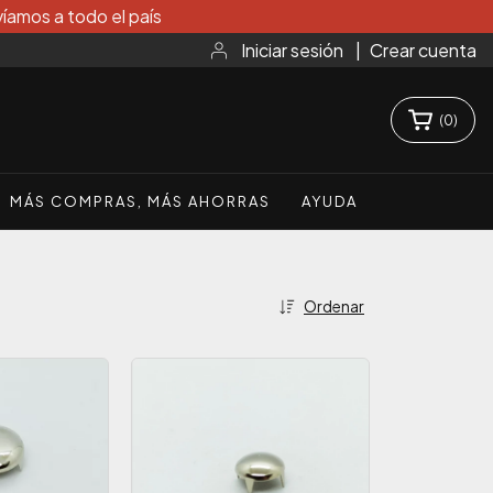
íamos a todo el país
Iniciar sesión
|
Crear cuenta
(
0
)
MÁS COMPRAS, MÁS AHORRAS
AYUDA
Ordenar