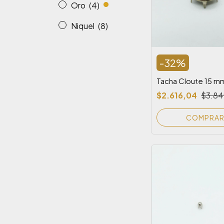
Oro
(4)
Niquel
(8)
-
32
%
Tacha Cloute 15 m
$2.616,04
$3.84
COMPRA