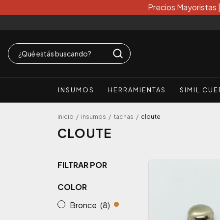
Precios Mayoristas 
INSUMOS
HERRAMIENTAS
SIMIL CU
inicio
/
insumos
/
tachas
/
cloute
CLOUTE
FILTRAR POR
COLOR
Bronce
(8)