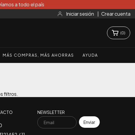
íamos a todo el país
Iniciar sesión
|
Crear cuenta
(
0
)
MÁS COMPRAS, MÁS AHORRAS
AYUDA
 filtros.
TACTO
NEWSLETTER
0
121452 / 11