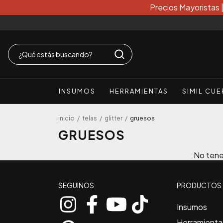
Precios Mayoristas 
INSUMOS
HERRAMIENTAS
SIMIL CU
inicio
/
telas
/
glitter
/
gruesos
GRUESOS
No tenem
SEGUINOS
PRODUCTOS
Insumos
Herramienta