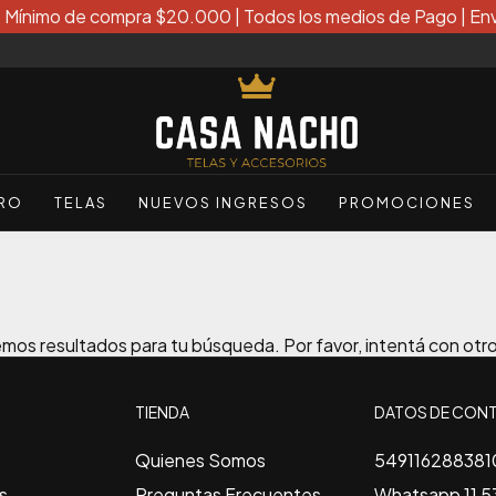
| Mínimo de compra $20.000 | Todos los medios de Pago | Env
ERO
TELAS
NUEVOS INGRESOS
PROMOCIONES
os resultados para tu búsqueda. Por favor, intentá con otros
TIENDA
DATOS DE CON
Quienes Somos
549116288381
s
Preguntas Frecuentes
Whatsapp 11 53