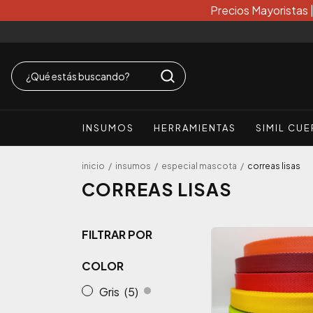
Precios Mayoristas 
INSUMOS
HERRAMIENTAS
SIMIL CU
inicio
/
insumos
/
especial mascota
/
correas lisas
CORREAS LISAS
FILTRAR POR
COLOR
Gris
(5)