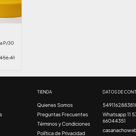
sa P/30
456,41
TIENDA
DATOS DE CON
Quienes Somos
549116288381
s
Preguntas Frecuentes
Whatsapp 11 53
66044351
Términos y Condiciones
casanachowe
Política de Privacidad