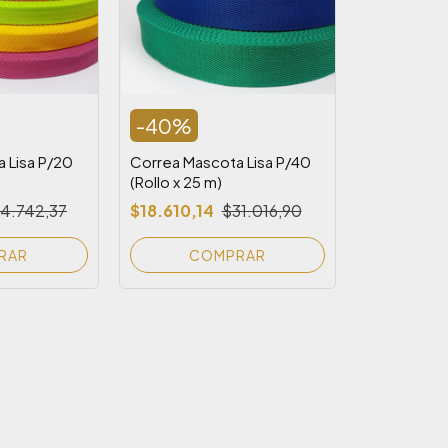
-
40
%
 Lisa P/20
Correa Mascota Lisa P/40
(Rollo x 25 m)
14.742,37
$18.610,14
$31.016,90
RAR
COMPRAR