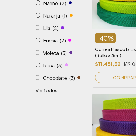
Marino
(2)
Naranja
(1)
Lila
(2)
-
40
%
Fucsia
(2)
Correa Mascota Lis
Violeta
(3)
(Rollo x25m)
$11.451,32
$19.0
Rosa
(3)
COMPRA
Chocolate
(3)
Ver todos