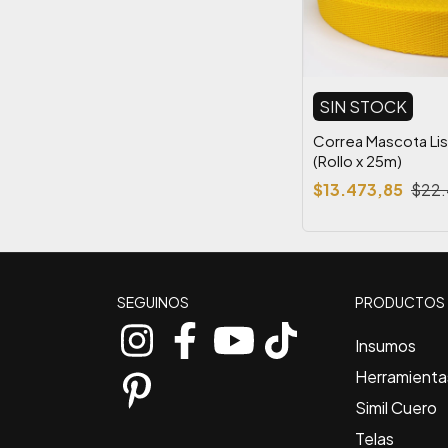
SIN STOCK
Correa Mascota Li
(Rollo x 25m)
$13.473,85
$22.
SEGUINOS
PRODUCTOS
Insumos
Herramienta
Simil Cuero
Telas