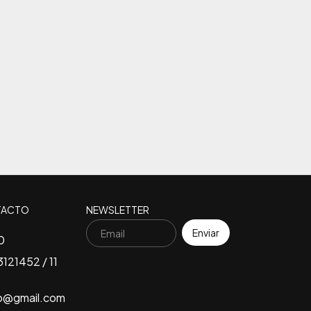
TACTO
NEWSLETTER
0
121452 / 11
b@gmail.com