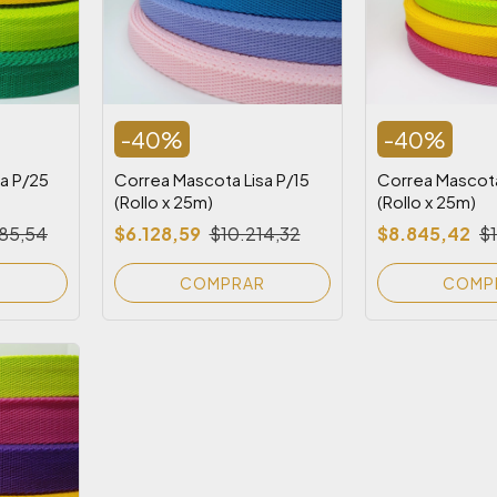
-
40
%
-
40
%
a P/25
Correa Mascota Lisa P/15
Correa Mascota
(Rollo x 25m)
(Rollo x 25m)
85,54
$6.128,59
$10.214,32
$8.845,42
$
R
COMPRAR
COMP