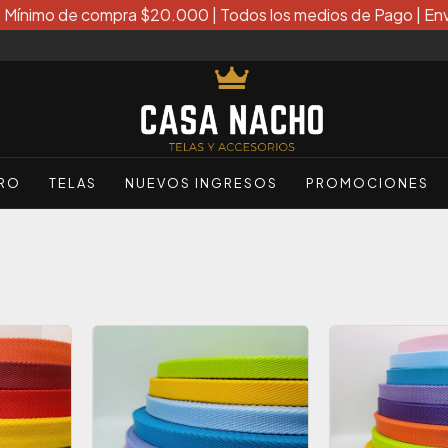
| Mínimo de compra $20.000 | Todos los medios de Pago | Env
ERO
TELAS
NUEVOS INGRESOS
PROMOCIONES