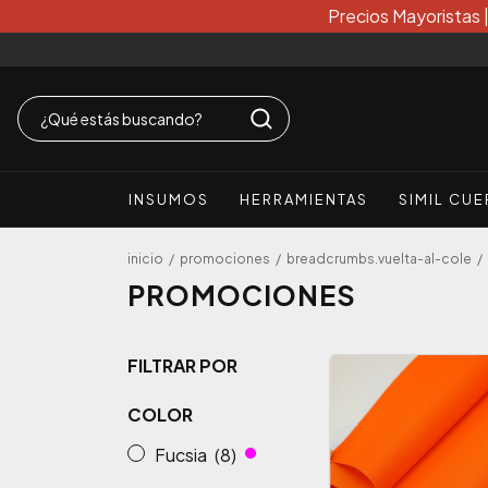
Precios Mayoristas 
INSUMOS
HERRAMIENTAS
SIMIL CU
inicio
/
promociones
/
breadcrumbs.vuelta-al-cole
/
PROMOCIONES
FILTRAR POR
COLOR
Fucsia
(8)