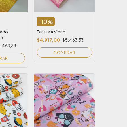
-
10
%
rado
Fantasia Vidrio
ro
$4.917,00
$5.463,33
.463,33
COMPRAR