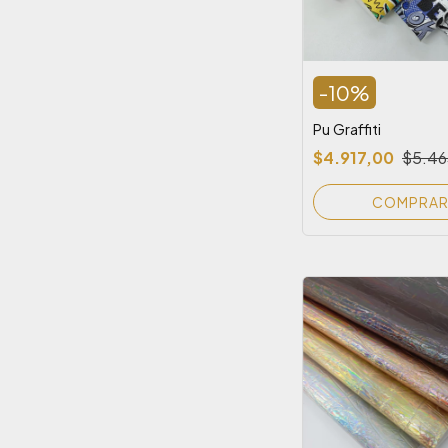
-
10
%
Pu Graffiti
$4.917,00
$5.46
COMPRA