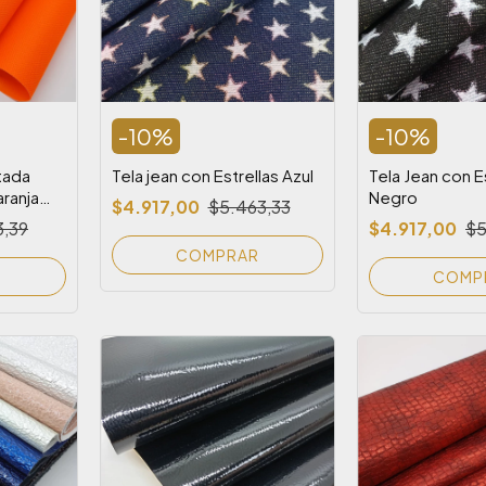
-
10
%
-
10
%
tada
Tela jean con Estrellas Azul
Tela Jean con E
ranja
Negro
$4.917,00
$5.463,33
3,39
$4.917,00
$5