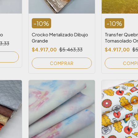
-
10
%
-
10
%
do
Crocko Metalizado Dibujo
Transfer Queb
Grande
Tornasolado O
3,33
$4.917,00
$5.463,33
$4.917,00
$5
R
COMPRAR