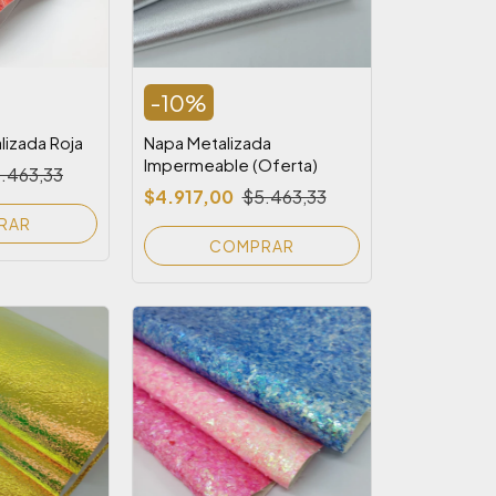
-
10
%
lizada Roja
Napa Metalizada
Impermeable (Oferta)
.463,33
$4.917,00
$5.463,33
COMPRAR