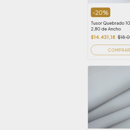
-
20
%
Tusor Quebrado 1
2,80 de Ancho
$14.431,18
$18.0
COMPRA