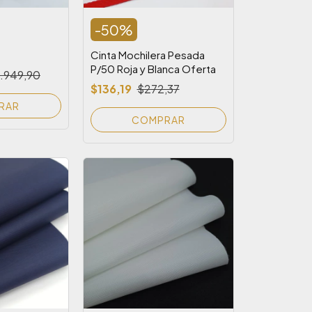
-
50
%
Cinta Mochilera Pesada
P/50 Roja y Blanca Oferta
.949,90
$136,19
$272,37
RAR