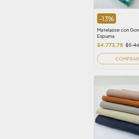
-
13
%
Matelasse con Go
Espuma
$4.773,78
$5.46
COMPRA