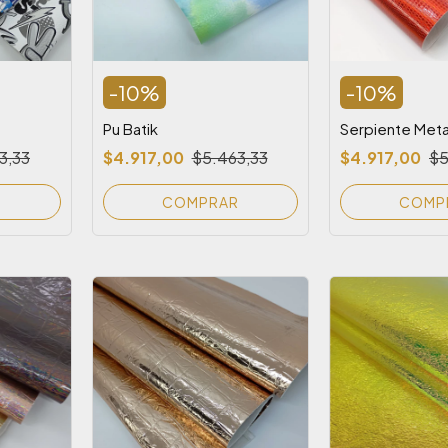
-
10
%
-
10
%
Pu Batik
Serpiente Meta
3,33
$4.917,00
$5.463,33
$4.917,00
$5
R
COMPRAR