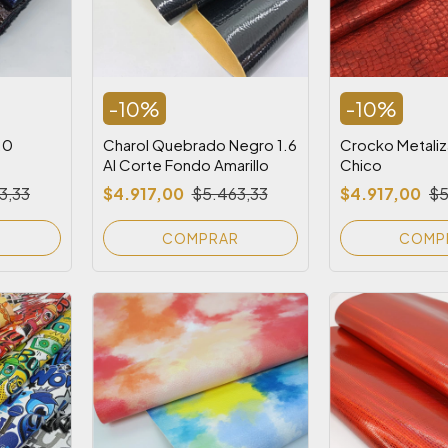
-
10
%
-
10
%
.0
Charol Quebrado Negro 1.6
Crocko Metaliz
Al Corte Fondo Amarillo
Chico
3,33
$4.917,00
$5.463,33
$4.917,00
$5
R
COMP