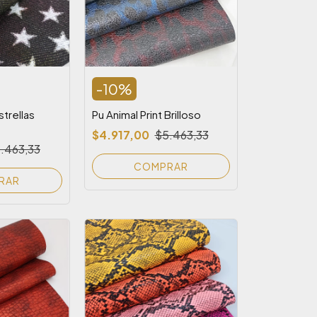
-
10
%
strellas
Pu Animal Print Brilloso
$4.917,00
$5.463,33
.463,33
COMPRAR