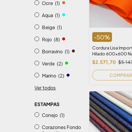
Ocre
(1)
Aqua
(1)
Beige
(1)
-
50
%
Rojo
(8)
Cordura Lisa Impor
Borravino
(1)
Hilado 600x600 Na
Fluo
$2.571,70
$5.14
Verde
(2)
Marino
(2)
Ver todos
ESTAMPAS
Conejo
(1)
Corazones Fondo