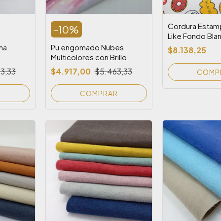
Cordura Estam
-
10
%
Like Fondo Bla
ma
Pu engomado Nubes
$8.138,25
Multicolores con Brillo
3,33
$4.917,00
$5.463,33
R