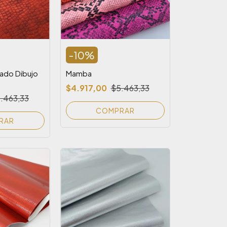
-
10
%
ado Dibujo
Mamba
$4.917,00
$5.463,33
.463,33
COMPRAR
RAR