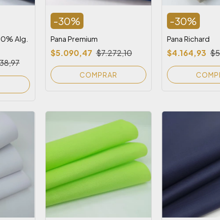
-
30
%
-
30
%
00% Alg.
Pana Premium
Pana Richard
$5.090,47
$7.272,10
$4.164,93
$5
38,97
COMPRAR
COMP
R