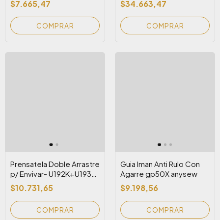
$7.665,47
$34.663,47
(RU101-3T Rueda Dent)
U193T)
Prensatela Doble Arrastre
Guia Iman Anti Rulo Con
p/ Envivar- U192K+U193K-
Agarre gp50X anysew
3 /16&1/4 ANYSEW
$10.731,65
$9.198,56