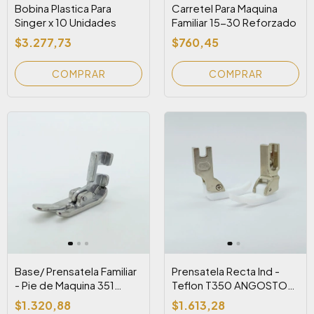
Bobina Plastica Para
Carretel Para Maquina
Singer x 10 Unidades
Familiar 15-30 Reforzado
$3.277,73
$760,45
Base/ Prensatela Familiar
Prensatela Recta Ind -
- Pie de Maquina 351
Teflon T350 ANGOSTO
Metal
(351) (T-350_Anysew)
$1.320,88
$1.613,28