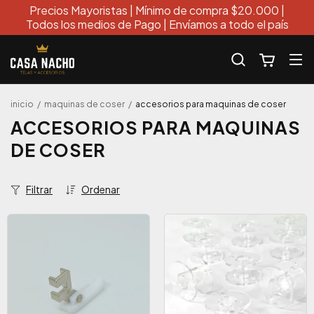
Precios Mayoristas | Mínimo de compra $20.000 |
Todos los medios de Pago | Envíamos a todo el país
inicio
/
maquinas de coser
/
accesorios para maquinas de coser
ACCESORIOS PARA MAQUINAS
DE COSER
Filtrar
Ordenar