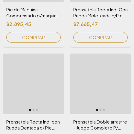
Pie de Maquina
Prensatela Recta Ind. Con
Compensado p/maquina
Rueda Moleteada c/Pie
familiar Anysew
Teflon para materiales
$2.895,45
$7.665,47
pesados
Prensatela Recta Ind. con
Prensatela Doble arrastre
Rueda Dentada c/ Pie
- Juego Completo P/
Teflon para Matelasse
Colocar Cierre (U192T +