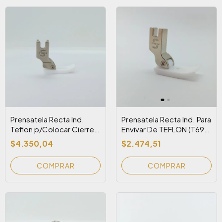
Prensatela Recta Ind.
Prensatela Recta Ind. Para
Teflon p/Colocar Cierre
Envivar De TEFLON (T69L
Ambos Lados T363 (T-
1/4 )
$4.350,04
$2.474,51
363-RI-CH)