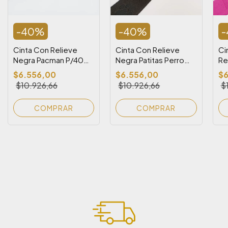
-
40
%
-
40
%
-
Cinta Con Relieve
Cinta Con Relieve
Ci
Negra Pacman P/40
Negra Patitas Perro
Re
(Rollo x 10 metros)
P/40 x 10 Metros
10
$6.556,00
$6.556,00
$6
$10.926,66
$10.926,66
$